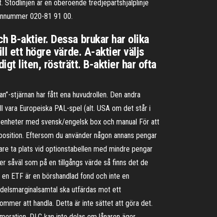
t. Stödlinjen är en oberoende tredjepartshjälplinje
efonnummer 020-81 91 00.
h B-aktier. Dessa brukar har olika
l ett högre värde. A-aktier väljs
gt liten, rösträtt. B-aktier har ofta
”-stjärnan har fått ena huvudrollen. Den andra
l vara Europeiska PAL-spel (alt. USA om det står i
/basenheter med svensk/engelsk box och manual För att
en position. Eftersom du använder någon annans pengar
rare ta plats vid optionstabellen med mindre pengar
er såväl som på en tillgångs värde så finns det de
t en ETF är en börshandlad fond och inte en
ndelsmarginalsamtal ska utfärdas mot ett
ommer att handla. Detta är inte sättet att göra det.
umeration. DLC kan inte delas om lånaren äger