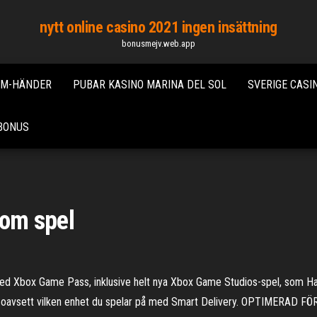
nytt online casino 2021 ingen insättning
bonusmejv.web.app
EM-HÄNDER
PUBAR KASINO MARINA DEL SOL
SVERIGE CASI
SBONUS
om spel
 med Xbox Game Pass, inklusive helt nya Xbox Game Studios-spel, som H
ionen oavsett vilken enhet du spelar på med Smart Delivery. OPTIMERAD