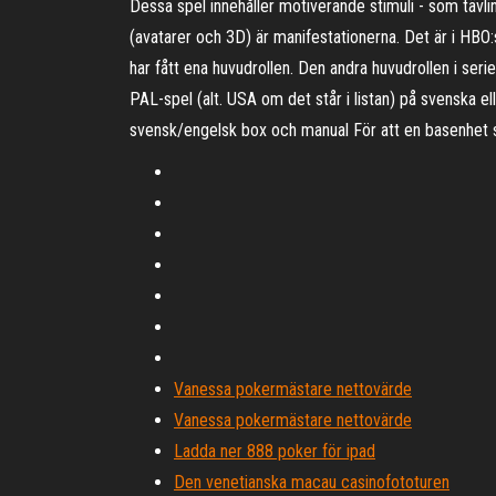
Dessa spel innehåller motiverande stimuli - som tävlin
(avatarer och 3D) är manifestationerna. Det är i HB
har fått ena huvudrollen. Den andra huvudrollen i ser
PAL-spel (alt. USA om det står i listan) på svenska e
svensk/engelsk box och manual För att en basenhet ska
Vanessa pokermästare nettovärde
Vanessa pokermästare nettovärde
Ladda ner 888 poker för ipad
Den venetianska macau casinofototuren