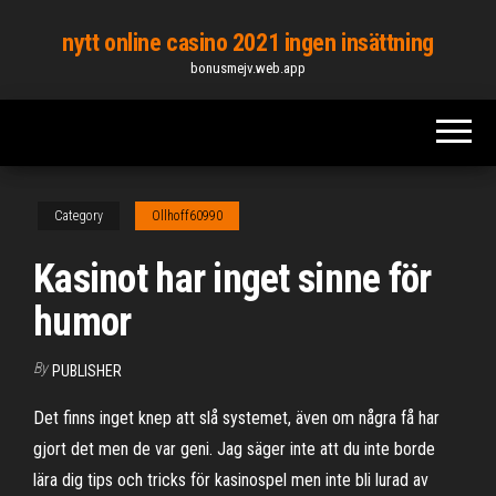
Skip
nytt online casino 2021 ingen insättning
to
bonusmejv.web.app
the
content
Category
Ollhoff60990
Kasinot har inget sinne för
humor
By
PUBLISHER
Det finns inget knep att slå systemet, även om några få har
gjort det men de var geni. Jag säger inte att du inte borde
lära dig tips och tricks för kasinospel men inte bli lurad av