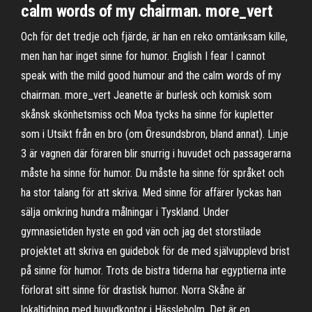
calm words of my chairman. more_vert
Och för det tredje och fjärde, är han en reko omtänksam kille,
men han har inget sinne for humor. English I fear I cannot
speak with the mild good humour and the calm words of my
chairman. more_vert Jeanette är burlesk och komisk som
skånsk skönhetsmiss och Moa tycks ha sinne för kupletter
som i Utsikt från en bro (om Öresundsbron, bland annat). Linje
3 är vagnen där föraren blir snurrig i huvudet och passagerarna
måste ha sinne för humor. Du måste ha sinne för språket och
ha stor talang för att skriva. Med sinne för affärer lyckas han
sälja omkring hundra målningar i Tyskland. Under
gymnasietiden hyste en god vän och jag det storstilade
projektet att skriva en guidebok för de med självupplevd brist
på sinne för humor. Trots de bistra tiderna har egyptierna inte
förlorat sitt sinne för drastisk humor. Norra Skåne är
lokaltidning med huvudkontor i Hässleholm. Det är en