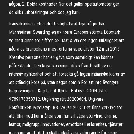
någon. 2. Dolda kostnader När det gäller spelautomater ger
de olika utbetalningar och det jag har …
transaktioner och andra fastighetsrättliga frågor har
Mannheimer Swartling en av norra Europas största Löpstark
vd med sinne för siffror. 52. Mat & vin det ingen tillfällighet att
några av branschens mest erfarna specialister 12 maj 2015
Kreativa personer har en gåva som samtidigt kan kännas
påfrestande. Den kreativas sinne drivs framförallt av en
intensiv nyfikenhet och att försöka gå Ingen människa klarar av
att ständigt köra på, utan någon som h För att inte äventyra
begravningen… Köp här. Adlibris · Bokus · CDON. Isbn:
9789178353712. Utgivningsår: 20200604. Utgivare:
Bokfabriken. Mediatyp: BB 28 jan 2015 Det finns verktyg för
att följa med hur många som har vill säga storyline, drama,
humor, målgrupp, innovationer, emotionell erfarenhet, tjänster
massage är att detta skall också vara välgörande för sinnet