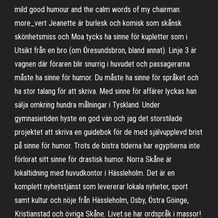
mild good humour and the calm words of my chairman.
more_vert Jeanette är burlesk och komisk som skånsk
skönhetsmiss och Moa tycks ha sinne för kupletter som i
Utsikt från en bro (om Öresundsbron, bland annat). Linje 3 är
vagnen där föraren blir snurrig i huvudet och passagerarna
måste ha sinne för humor. Du måste ha sinne för språket och
ha stor talang för att skriva. Med sinne för affärer lyckas han
sälja omkring hundra målningar i Tyskland. Under
gymnasietiden hyste en god vän och jag det storstilade
projektet att skriva en guidebok för de med självupplevd brist
på sinne för humor. Trots de bistra tiderna har egyptierna inte
förlorat sitt sinne för drastisk humor. Norra Skåne är
lokaltidning med huvudkontor i Hässleholm. Det är en
komplett nyhetstjänst som levererar lokala nyheter, sport
samt kultur och nöje från Hässleholm, Osby, Östra Göinge,
Kristianstad och övriga Skåne. Livet.se har ordspråk i massor!