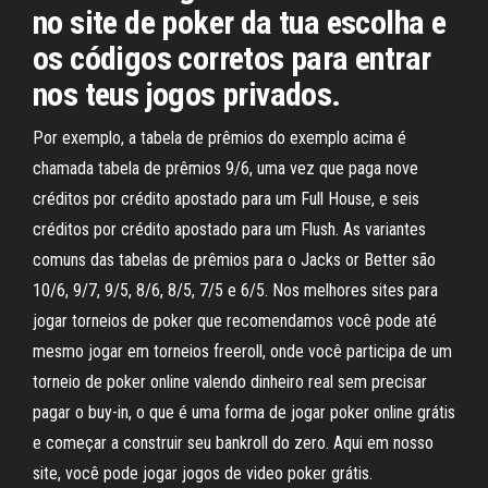
no site de poker da tua escolha e
os códigos corretos para entrar
nos teus jogos privados.
Por exemplo, a tabela de prêmios do exemplo acima é
chamada tabela de prêmios 9/6, uma vez que paga nove
créditos por crédito apostado para um Full House, e seis
créditos por crédito apostado para um Flush. As variantes
comuns das tabelas de prêmios para o Jacks or Better são
10/6, 9/7, 9/5, 8/6, 8/5, 7/5 e 6/5. Nos melhores sites para
jogar torneios de poker que recomendamos você pode até
mesmo jogar em torneios freeroll, onde você participa de um
torneio de poker online valendo dinheiro real sem precisar
pagar o buy-in, o que é uma forma de jogar poker online grátis
e começar a construir seu bankroll do zero. Aqui em nosso
site, você pode jogar jogos de video poker grátis.