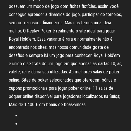
possuem um modo de jogo com fichas fictícias, assim você
consegue aprender a dinâmica do jogo, participar de torneios,
sem correr riscos financeiros. Mas nós temos uma ideia
melhor. O Replay Poker é realmente o site ideal para jogar
Royal Hold’em. Essa variante é rara e normalmente não é
encontrada nos sites, mas nossa comunidade gosta de
desafios e sempre há um jogo para conhecer. Royal Hold’em
é único e se trata de um jogo em que apenas as cartas 10, às,
valete, rei e dama são utilizadas. As melhores salas de poker
online. Sites de poker selecionados que oferecem bônus e
cupons promocionais para jogar poker online. 11 salas de
pôquer online disponível para jogadores localizados na Suíça;
Mais de 1.400 € em bônus de boas-vindas