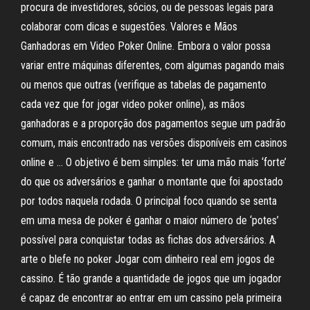
procura de investidores, sócios, ou de pessoas legais para
colaborar com dicas e sugestões. Valores e Mãos
Ganhadoras em Video Poker Online. Embora o valor possa
variar entre máquinas diferentes, com algumas pagando mais
ou menos que outras (verifique as tabelas de pagamento
cada vez que for jogar video poker online), as mãos
ganhadoras e a proporção dos pagamentos segue um padrão
comum, mais encontrado nas versões disponíveis em casinos
online e … O objetivo é bem simples: ter uma mão mais ‘forte’
do que os adversários e ganhar o montante que foi apostado
por todos naquela rodada. O principal foco quando se senta
em uma mesa de poker é ganhar o maior número de ‘potes’
possível para conquistar todas as fichas dos adversários. A
arte o blefe no poker Jogar com dinheiro real em jogos de
cassino. É tão grande a quantidade de jogos que um jogador
é capaz de encontrar ao entrar em um cassino pela primeira