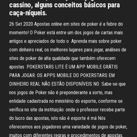
cassino, alguns conceitos básicos para
caça-níqueis.
26 Set 2020 Apostas online em sites de poker é a febre do
momento! O Poker está entre um dos jogos de cartas mais
antigos e apreciados de todo o Aprenda mais sobre poker
com dinheiro real, os melhores lugares para jogar, análises de
sites de poker de alta qualidade que também oferecem
apostas POKERSTARS LITE É UM APP MOBILE GRÁTIS
PARA JOGAR. OS APPS MOBILE DO POKERSTARS EM
DINHEIRO REAL NÃO ESTÃO DISPONÍVEIS NO Sabe-se que
nos jogos de Poker não é preponderante a sorte, mas
entidade cadastrada no ministério do esporte, conforme se
verifica no site da instituição: onde o professor recebe parte
do lucro das apostas, isto não é esporte é má Nós
oferecemos aos jogadores uma variedade de jogos de poker,
muitos com diferentes regras e procedimentos de apostas.