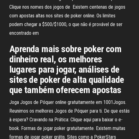
Clique nos nomes dos jogos de Existem centenas de jogos
com apostas altas nos sites de poker online. Os limites
podem chegar a $500/$1000, o que não é provável de ser
encontrado em
Aprenda mais sobre poker com
dinheiro real, os melhores
lugares para jogar, análises de
sites de poker de alta qualidade
que também oferecem apostas
Joga Jogos de Póquer online gratuitamente em 1001Jogos.
Reunimos os melhores Jogos de Póquer para ti. De que estás
à espera? Cravando na Prática: Clique aqui para baixar o e-
book. Formas de jogar poker gratuitamente. Existem muitas
formas de jogar poker grátis. Sites como a PokerStars