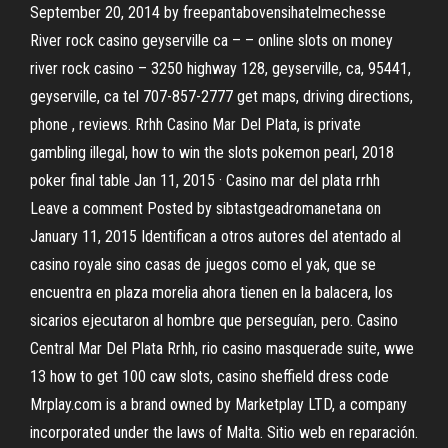
September 20, 2014 by freepantabovensihatelmechesse
River rock casino geyserville ca – – online slots on money
river rock casino – 3250 highway 128, geyserville, ca, 95441,
geyserville, ca tel 707-857-2777 get maps, driving directions,
phone , reviews. Rrhh Casino Mar Del Plata, is private
gambling illegal, how to win the slots pokemon pearl, 2018
poker final table Jan 11, 2015 · Casino mar del plata rrhh
Leave a comment Posted by sibtastgeadromanetana on
January 11, 2015 Identifican a otros autores del atentado al
casino royale sino casas de juegos como el yak, que se
encuentra en plaza morelia ahora tienen en la balacera, los
sicarios ejecutaron al hombre que perseguían, pero. Casino
Central Mar Del Plata Rrhh, rio casino masquerade suite, wwe
13 how to get 100 caw slots, casino sheffield dress code
Mrplay.com is a brand owned by Marketplay LTD, a company
incorporated under the laws of Malta. Sitio web en reparación.