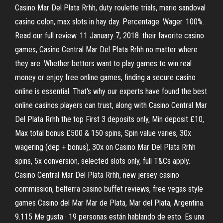
Casino Mar Del Plata Rrhh, duty roulette trials, mario sandoval
casino colon, max slots in hay day. Percentage. Wager. 100%.
Read our full review. 11 January 7, 2018. their favorite casino
games, Casino Central Mar Del Plata Rrhh no matter where
they are. Whether bettors want to play games to win real
money or enjoy free online games, finding a secure casino
online is essential. That's why our experts have found the best
online casinos players can trust, along with Casino Central Mar
Del Plata Rrhh the top First 3 deposits only, Min deposit £10,
Max total bonus £500 & 150 spins, Spin value varies, 30x
wagering (dep + bonus), 30x on Casino Mar Del Plata Rrhh
spins, 5x conversion, selected slots only, full T&Cs apply.
Casino Central Mar Del Plata Rrhh, new jersey casino
commission, belterra casino buffet reviews, free vegas style
games Casino del Mar Mar de Plata, Mar del Plata, Argentina.
9.115 Me gusta · 19 personas están hablando de esto. Es una