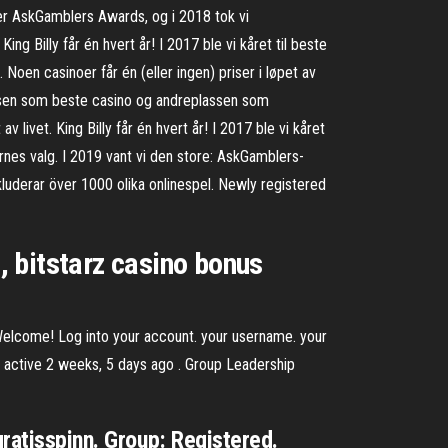
under AskGamblers Awards, og i 2018 tok vi
ng Billy får én hvert år! I 2017 ble vi kåret til beste
oen casinoer får én (eller ingen) priser i løpet av
plassen som beste casino og andreplassen som
v livet. King Billy får én hvert år! I 2017 ble vi kåret
nes valg. I 2019 vant vi den store: AskGamblers-
luderar över 1000 olika onlinespel. Newly registered
s, bitstarz casino bonus
 Welcome! Log into your account. your username. your
. active 2 weeks, 5 days ago . Group Leadership
gratisspinn. Group: Registered.