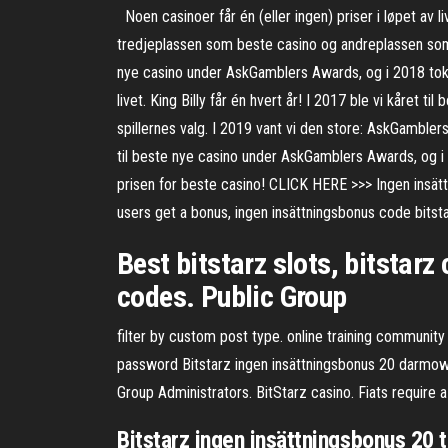
Noen casinoer får én (eller ingen) priser i løpet av li
tredjeplassen som beste casino og andreplassen som spil
nye casino under AskGamblers Awards, og i 2018 tok v
livet. King Billy får én hvert år! I 2017 ble vi kåre
spillernes valg. I 2019 vant vi den store: AskGamblers-p
til beste nye casino under AskGamblers Awards, og i
prisen for beste casino! CLICK HERE >>> Ingen insätt
users get a bonus, ingen insättningsbonus code bitsta
Best bitstarz slots, bitstarz
codes. Public Group
filter by custom post type. online training communit
password Bitstarz ingen insättningsbonus 20 darmowe 
Group Administrators. BitStarz casino. Fiats require
Bitstarz ingen insättningsbonus 20 t