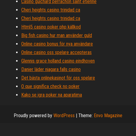
Casino guichard perrachon saint etienne
Cheri heights casino trinidad ca
Cheri heights casino trinidad ca
Html5 casino poker php källkod
Big fish casino hur man använder guld
Online casino bonus för nya användare
Online casino oss spelare accepteras
Glennis grace holland casino eindhoven
Danier läder niagara falls casino
Det bästa onlinekasinot för oss spelare
O que significa check no poker
Kako se igra poker na aparatima
Proudly powered by
WordPress
|
Theme:
Envo Magazine