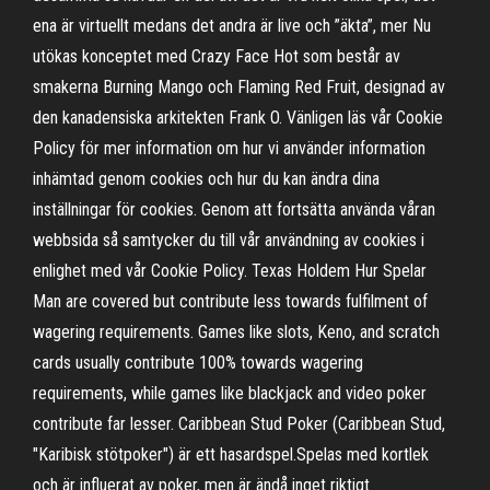
ena är virtuellt medans det andra är live och ”äkta”, mer Nu
utökas konceptet med Crazy Face Hot som består av
smakerna Burning Mango och Flaming Red Fruit, designad av
den kanadensiska arkitekten Frank O. Vänligen läs vår Cookie
Policy för mer information om hur vi använder information
inhämtad genom cookies och hur du kan ändra dina
inställningar för cookies. Genom att fortsätta använda våran
webbsida så samtycker du till vår användning av cookies i
enlighet med vår Cookie Policy. Texas Holdem Hur Spelar
Man are covered but contribute less towards fulfilment of
wagering requirements. Games like slots, Keno, and scratch
cards usually contribute 100% towards wagering
requirements, while games like blackjack and video poker
contribute far lesser. Caribbean Stud Poker (Caribbean Stud,
"Karibisk stötpoker") är ett hasardspel.Spelas med kortlek
och är influerat av poker, men är ändå inget riktigt