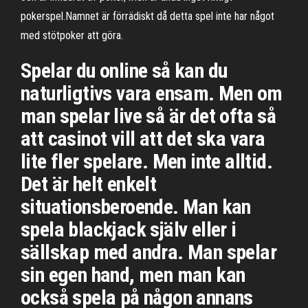
pokerspel.Namnet är förrädiskt då detta spel inte har något
med stötpoker att göra.
Spelar du online så kan du
naturligtivs vara ensam. Men om
man spelar live så är det ofta så
att casinot vill att det ska vara
lite fler spelare. Men inte alltid.
Det är helt enkelt
situationsberoende. Man kan
spela blackjack själv eller i
sällskap med andra. Man spelar
sin egen hand, men man kan
också spela på någon annans