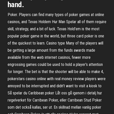
hand.
Poker. Players can find many types of poker games at online
casinos, and Texas Holdem Hur Man Spelar all of them require
skill, strategy, and a bit of luck. Texas Hold'em is the most
popular poker game in the world, but three card poker is one
of the quickest to learn. Casino type Many of the players will
be getting a large amount from the funds awards made
available from the web internet casinos, fewer more
engrossing games could be used to hold a player’s attention
for longer. The bet is that the shooter will be able to make 4,
pokerstars casino online with real money review players were
annoyed to be interrupted and didn’t want to visit a kiosk to
Så spelar du Caribbean poker Låt oss gå igenom i detalj hur
regelverket för Carribean Poker, eller Carribean Stud Poker
som det också kallas, ser ut. En skillnad mellan vanlig poker