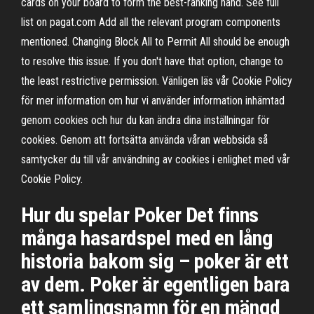
cards on your board to form the best-ranking hand. See full
list on pagat.com Add all the relevant program components
mentioned. Changing Block All to Permit All should be enough
to resolve this issue. If you don't have that option, change to
the least restrictive permission. Vänligen läs vår Cookie Policy
för mer information om hur vi använder information inhämtad
genom cookies och hur du kan ändra dina inställningar för
cookies. Genom att fortsätta använda våran webbsida så
samtycker du till vår användning av cookies i enlighet med vår
Cookie Policy.
Hur du spelar Poker Det finns
många hasardspel med en lång
historia bakom sig – poker är ett
av dem. Poker är egentligen bara
ett samlingsnamn för en mängd