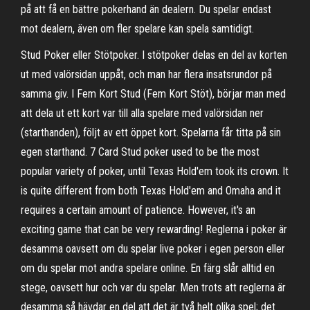
på att få en bättre pokerhand än dealern. Du spelar endast
mot dealern, även om fler spelare kan spela samtidigt.
Stud Poker eller Stötpoker. I stötpoker delas en del av korten
ut med valörsidan uppåt, och man har flera insatsrundor på
samma giv. I Fem Kort Stud (Fem Kort Stöt), börjar man med
att dela ut ett kort var till alla spelare med valörsidan ner
(starthanden), följt av ett öppet kort. Spelarna får titta på sin
egen starthand. 7 Card Stud poker used to be the most
popular variety of poker, until Texas Hold'em took its crown. It
is quite different from both Texas Hold'em and Omaha and it
requires a certain amount of patience. However, it's an
exciting game that can be very rewarding! Reglerna i poker är
desamma oavsett om du spelar live poker i egen person eller
om du spelar mot andra spelare online. En färg slår alltid en
stege, oavsett hur och var du spelar. Men trots att reglerna är
desamma så hävdar en del att det är två helt olika spel; det